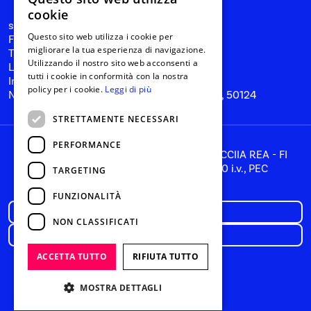
cookie
start@nanabianca.it
Questo sito web utilizza i cookie per
Facebook
migliorare la tua esperienza di navigazione.
Twitter
Utilizzando il nostro sito web acconsenti a
Linkedin
tutti i cookie in conformità con la nostra
Instagram
policy per i cookie.
Leggi di più
Nana Bianca SRL, Firenze, Via del Tiratoio 1, 50124
STRETTAMENTE NECESSARI
PERFORMANCE
P. IVA 05866260481, C.F. 05866260481, CCIIA REA - FI
581353, Capitale Sociale: € 85.716,00 i.v., PEC
TARGETING
hello@pec.digitaltbd.com
FUNZIONALITÀ
Privacy policy
NON CLASSIFICATI
Cookie Policy
ACCETTA TUTTO
RIFIUTA TUTTO
MOSTRA DETTAGLI