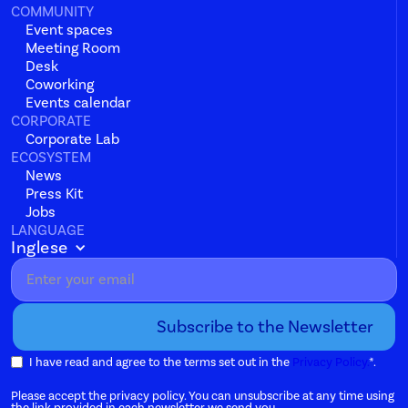
COMMUNITY
Event spaces
Meeting Room
Desk
Coworking
Events calendar
CORPORATE
Corporate Lab
ECOSYSTEM
News
Press Kit
Jobs
LANGUAGE
Inglese
I have read and agree to the terms set out in the
Privacy Policy.
*.
Please accept the privacy policy. You can unsubscribe at any time using
the link provided in each newsletter we send you