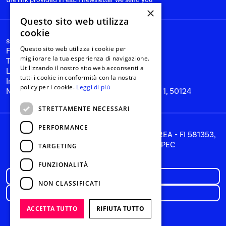
×
Questo sito web utilizza
cookie
start@nanabianca.it
Questo sito web utilizza i cookie per
Facebook
migliorare la tua esperienza di navigazione.
Twitter
Utilizzando il nostro sito web acconsenti a
Linkedin
tutti i cookie in conformità con la nostra
Instagram
policy per i cookie.
Leggi di più
Nana Bianca SRL, Florence, Via del Tiratoio 1, 50124
STRETTAMENTE NECESSARI
PERFORMANCE
PIVA 05866260481, CCIIA 05866260481, REA - FI 581353,
Share Capital: € 85.716,00 i.v., PEC
TARGETING
hello@pec.digitaltbd.com
FUNZIONALITÀ
Privacy policy
NON CLASSIFICATI
Cookie Policy
ACCETTA TUTTO
RIFIUTA TUTTO