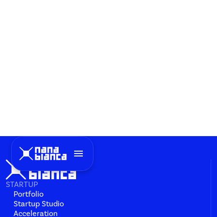
menu
STARTUP
Portfolio
Startup Studio
Acceleration