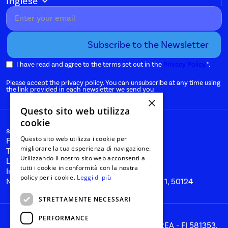
Inglese
I have read and agree to the terms set out in the
Privacy Policy.
*.
Please accept the privacy policy. You can unsubscribe at any time using
the link provided in each newsletter we send you
×
Questo sito web utilizza
cookie
start@nanabianca.it
Questo sito web utilizza i cookie per
Facebook
migliorare la tua esperienza di navigazione.
Twitter
Utilizzando il nostro sito web acconsenti a
Linkedin
tutti i cookie in conformità con la nostra
Instagram
policy per i cookie.
Leggi di più
Nana Bianca SRL, Florence, Via del Tiratoio 1, 50124
STRETTAMENTE NECESSARI
PERFORMANCE
PIVA 05866260481, CCIIA 05866260481, REA - FI 581353,