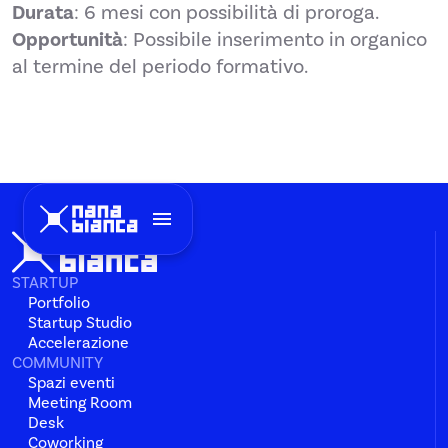
Durata
: 6 mesi con possibilità di proroga.
Opportunità
: Possibile inserimento in organico
al termine del periodo formativo.
menu
STARTUP
Portfolio
Startup Studio
Accelerazione
COMMUNITY
Spazi eventi
Meeting Room
Desk
Coworking