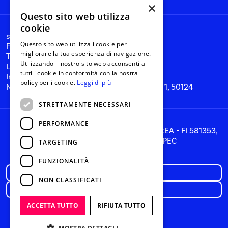
×
Questo sito web utilizza
cookie
start@nanabianca.it
Questo sito web utilizza i cookie per
Facebook
migliorare la tua esperienza di navigazione.
Twitter
Utilizzando il nostro sito web acconsenti a
Linkedin
tutti i cookie in conformità con la nostra
Instagram
policy per i cookie.
Leggi di più
Nana Bianca SRL, Florence, Via del Tiratoio 1, 50124
STRETTAMENTE NECESSARI
PERFORMANCE
PIVA 05866260481, CCIIA 05866260481, REA - FI 581353,
Share Capital: € 85.716,00 i.v., PEC
TARGETING
hello@pec.digitaltbd.com
FUNZIONALITÀ
Privacy policy
NON CLASSIFICATI
Cookie Policy
ACCETTA TUTTO
RIFIUTA TUTTO