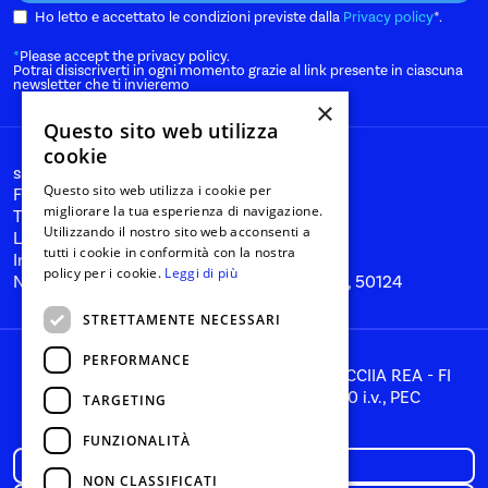
Ho letto e accettato le condizioni previste dalla
Privacy policy
*.
*
Please accept the privacy policy.
Potrai disiscriverti in ogni momento grazie al link presente in ciascuna
newsletter che ti invieremo
×
Questo sito web utilizza
cookie
start@nanabianca.it
Questo sito web utilizza i cookie per
Facebook
migliorare la tua esperienza di navigazione.
Twitter
Utilizzando il nostro sito web acconsenti a
Linkedin
tutti i cookie in conformità con la nostra
Instagram
policy per i cookie.
Leggi di più
Nana Bianca SRL, Firenze, Via del Tiratoio 1, 50124
STRETTAMENTE NECESSARI
PERFORMANCE
P. IVA 05866260481, C.F. 05866260481, CCIIA REA - FI
581353, Capitale Sociale: € 85.716,00 i.v., PEC
TARGETING
hello@pec.digitaltbd.com
FUNZIONALITÀ
Privacy policy
NON CLASSIFICATI