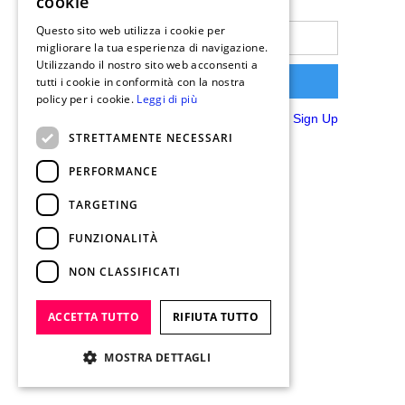
cookie
Password
Questo sito web utilizza i cookie per
migliorare la tua esperienza di navigazione.
Utilizzando il nostro sito web acconsenti a
tutti i cookie in conformità con la nostra
policy per i cookie.
Leggi di più
Don't have an account?
Sign Up
STRETTAMENTE NECESSARI
PERFORMANCE
TARGETING
FUNZIONALITÀ
NON CLASSIFICATI
ACCETTA TUTTO
RIFIUTA TUTTO
MOSTRA DETTAGLI